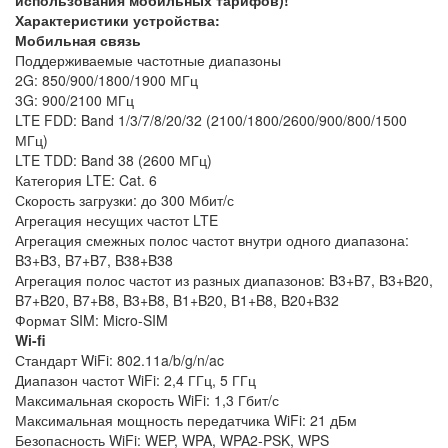
Характеристики устройства:
Мобильная связь
Поддерживаемые частотные диапазоны
2G: 850/900/1800/1900 МГц
3G: 900/2100 МГц
LTE FDD: Band 1/3/7/8/20/32 (2100/1800/2600/900/800/1500
МГц)
LTE TDD: Band 38 (2600 МГц)
Категория LTE: Cat. 6
Скорость загрузки: до 300 Мбит/с
Агрегация несущих частот LTE
Агрегация смежных полос частот внутри одного диапазона:
B3+B3, B7+B7, B38+B38
Агрегация полос частот из разных диапазонов: B3+B7, B3+B20,
B7+B20, B7+B8, B3+B8, B1+B20, B1+B8, B20+B32
Формат SIM: Micro-SIM
Wi-fi
Стандарт WiFi: 802.11a/b/g/n/ac
Диапазон частот WiFi: 2,4 ГГц, 5 ГГц
Максимальная скорость WiFi: 1,3 Гбит/с
Максимальная мощность передатчика WiFi: 21 дБм
Безопасность WiFi: WEP, WPA, WPA2-PSK, WPS