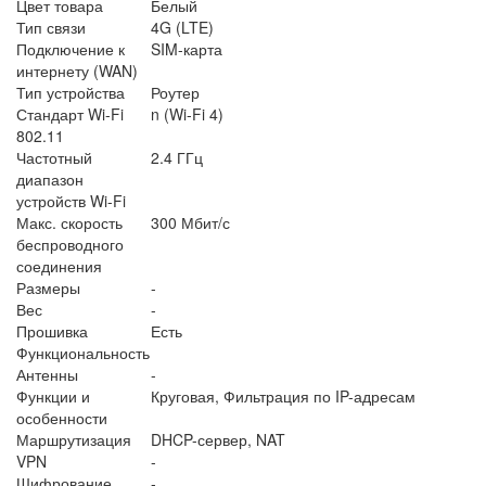
Цвет товара
Белый
Тип связи
4G (LTE)
Подключение к
SIM-карта
интернету (WAN)
Тип устройства
Роутер
Стандарт Wi-Fi
n (Wi-Fi 4)
802.11
Частотный
2.4 ГГц
диапазон
устройств Wi-Fi
Макс. скорость
300 Мбит/с
беспроводного
соединения
Размеры
-
Вес
-
Прошивка
Есть
Функциональность
Антенны
-
Функции и
Круговая, Фильтрация по IP-адресам
особенности
Маршрутизация
DHCP-сервер, NAT
VPN
-
Шифрование
-