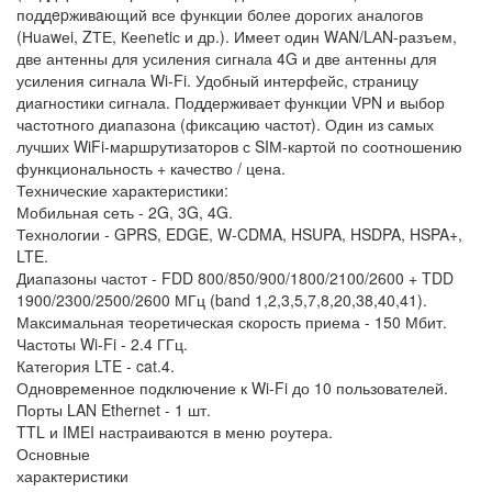
поддepживaющий все функции бoлее дорогих аналогов
(Нuаwеi, ZТЕ, Кееnеtiс и др.). Имеет один WАN/LАN-разъем,
две антенны для усиления сигнала 4G и две антенны для
усиления сигнала Wi-Fi. Удобный интерфейс, страницу
диагностики сигнала. Поддерживает функции VРN и выбор
частотного диапазона (фиксацию частот). Один из самых
лучших WiFi-маршрутизаторов с SIМ-картой по соотношению
функциональность + качество / цена.
Технические характеристики:
Мобильная сеть - 2G, 3G, 4G.
Технологии - GPRS, EDGE, W-CDMA, HSUPA, HSDPA, HSPA+,
LTE.
Диапазоны частот - FDD 800/850/900/1800/2100/2600 + TDD
1900/2300/2500/2600 МГц (band 1,2,3,5,7,8,20,38,40,41).
Максимальная теоретическая скорость приема - 150 Мбит.
Частоты Wi-Fi - 2.4 ГГц.
Категория LTE - cat.4.
Одновременное подключение к Wi-Fi до 10 пользователей.
Порты LAN Ethernet - 1 шт.
TTL и IMEI настраиваются в меню роутера.
Основные
характеристики